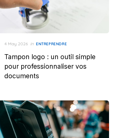
Posted
4 May 2026
in
ENTREPRENDRE
on
Tampon logo : un outil simple
pour professionnaliser vos
documents