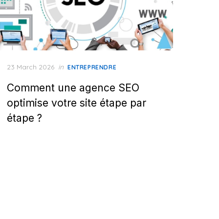
Posted
23 March 2026
in
ENTREPRENDRE
on
Comment une agence SEO
optimise votre site étape par
étape ?