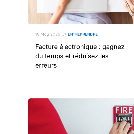
Posted
18 May 2026
in
ENTREPRENDRE
on
Facture électronique : gagnez
du temps et réduisez les
erreurs