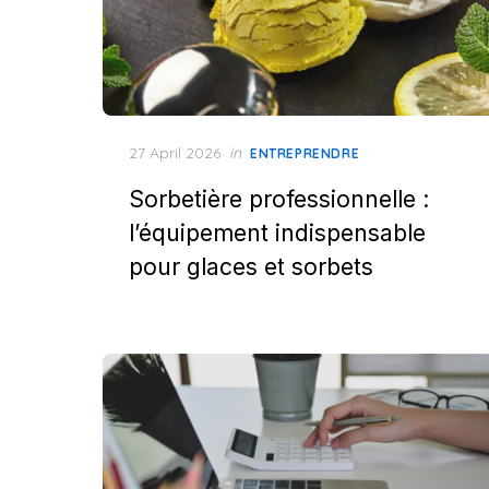
Posted
27 April 2026
in
ENTREPRENDRE
on
Sorbetière professionnelle :
l’équipement indispensable
pour glaces et sorbets