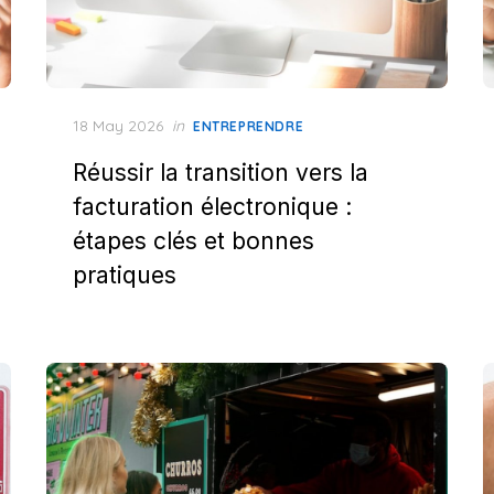
Posted
18 May 2026
in
ENTREPRENDRE
on
Réussir la transition vers la
facturation électronique :
étapes clés et bonnes
pratiques