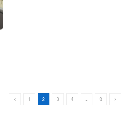
‹
1
2
3
4
…
8
›