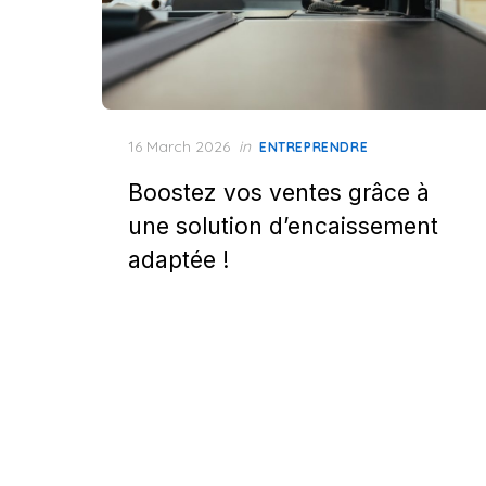
Posted
16 March 2026
in
ENTREPRENDRE
on
Boostez vos ventes grâce à
une solution d’encaissement
adaptée !
Posts
pagination