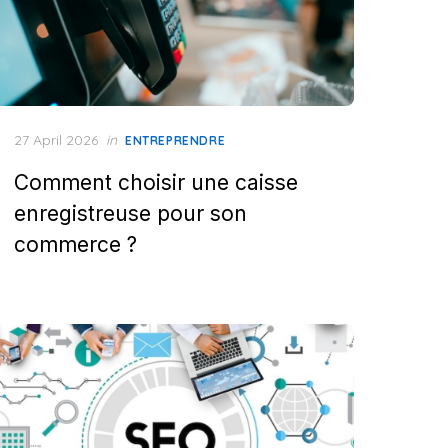
Posted
27 April 2026
in
ENTREPRENDRE
on
Comment choisir une caisse
enregistreuse pour son
commerce ?