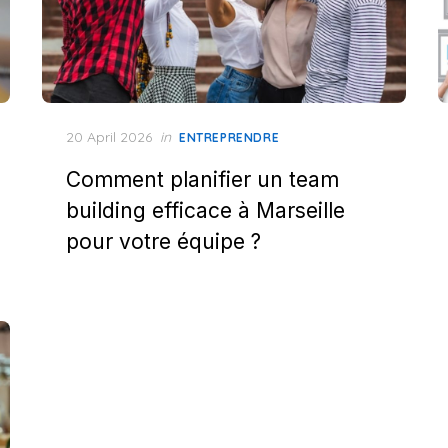
Posted
20 April 2026
in
ENTREPRENDRE
on
Comment planifier un team
building efficace à Marseille
pour votre équipe ?