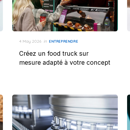
Posted
4 May 2026
in
ENTREPRENDRE
on
Créez un food truck sur
mesure adapté à votre concept