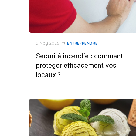
Posted
5 May 2026
in
ENTREPRENDRE
on
Sécurité incendie : comment
protéger efficacement vos
locaux ?