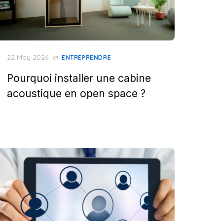
Posted
22 May 2026
in
ENTREPRENDRE
on
Pourquoi installer une cabine
acoustique en open space ?