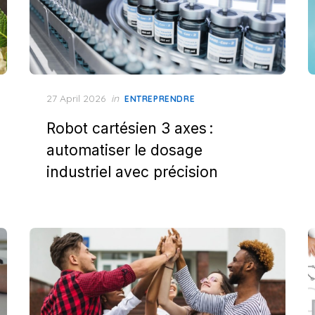
Posted
27 April 2026
in
ENTREPRENDRE
on
Robot cartésien 3 axes :
automatiser le dosage
industriel avec précision