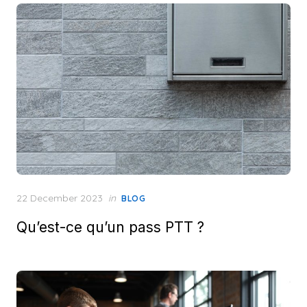
Posted
22 December 2023
in
BLOG
on
Qu’est-ce qu’un pass PTT ?