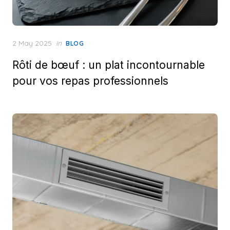
Posted
2 May 2025
in
BLOG
on
Rôti de bœuf : un plat incontournable
pour vos repas professionnels