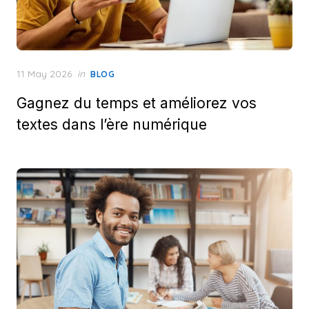
Posted
11 May 2026
in
BLOG
on
Gagnez du temps et améliorez vos
textes dans l’ère numérique