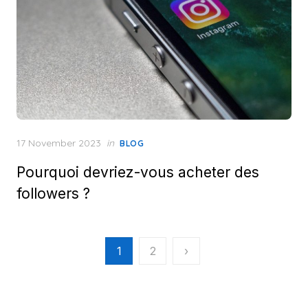
Posted
17 November 2023
in
BLOG
on
Pourquoi devriez-vous acheter des
followers ?
Posts
1
2
›
pagination