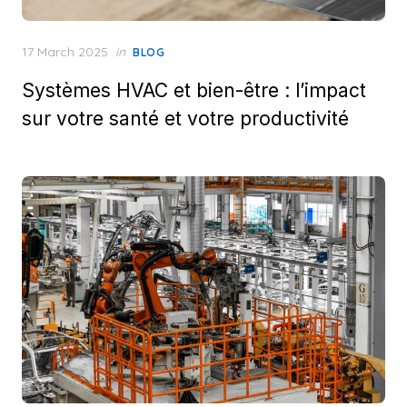
Posted
17 March 2025
in
BLOG
on
Systèmes HVAC et bien-être : l’impact
sur votre santé et votre productivité