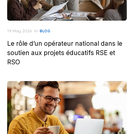
Posted
19 May 2026
in
BLOG
on
Le rôle d’un opérateur national dans le
soutien aux projets éducatifs RSE et
RSO