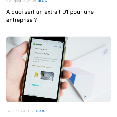
Posted
6 August 2024
in
BLOG
on
A quoi sert un extrait D1 pour une
entreprise ?
Posted
10 June 2024
in
BLOG
on