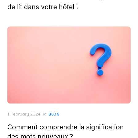
de lit dans votre hôtel !
Posted
1 February 2024
in
BLOG
on
Comment comprendre la signification
des mots nouveaux ?