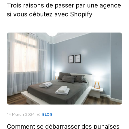
Trois raisons de passer par une agence
si vous débutez avec Shopify
Posted
14 March 2024
in
BLOG
on
Comment se débarrasser des punaises