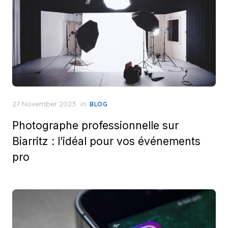
Posted
27 November 2023
in
BLOG
on
Photographe professionnelle sur
Biarritz : l’idéal pour vos événements
pro