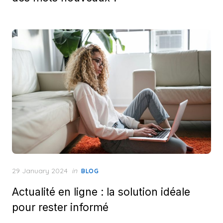
Posted
29 January 2024
in
BLOG
on
Actualité en ligne : la solution idéale
pour rester informé