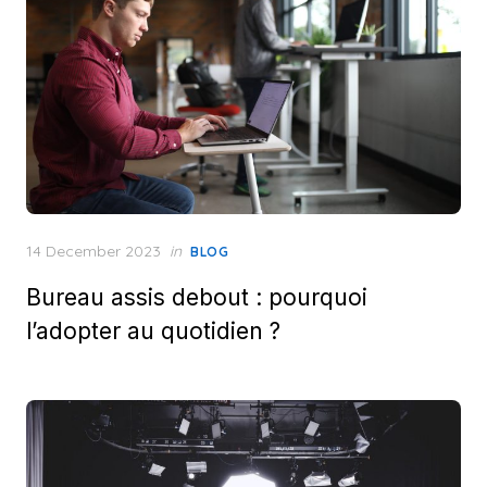
Posted
14 December 2023
in
BLOG
on
Bureau assis debout : pourquoi
l’adopter au quotidien ?