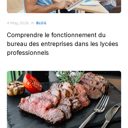
Posted
4 May 2026
in
BLOG
on
Comprendre le fonctionnement du
bureau des entreprises dans les lycées
professionnels