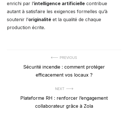
enrichi par l’
intelligence artificielle
contribue
autant à satisfaire les exigences formelles qu’à
soutenir l’
originalité
et la qualité de chaque
production écrite.
Post
PREVIOUS
Previous
Sécurité incendie : comment protéger
navigation
post:
efficacement vos locaux ?
NEXT
Next
Plateforme RH : renforcer l’engagement
post:
collaborateur grâce à Zola