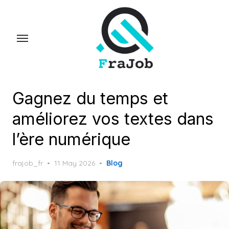
Skip
to
the
content
Gagnez du temps et
améliorez vos textes dans
l’ère numérique
Posted
frajob_fr
11 May 2026
Blog
on