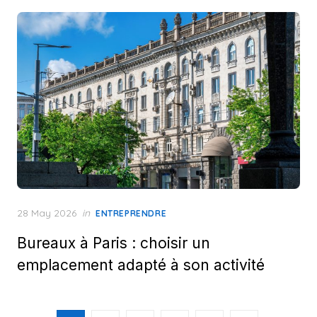
Posted
28 May 2026
in
ENTREPRENDRE
on
Bureaux à Paris : choisir un
emplacement adapté à son activité