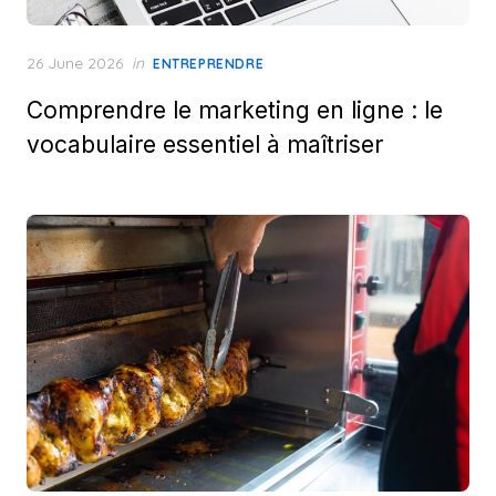
Posted
26 June 2026
in
ENTREPRENDRE
on
Comprendre le marketing en ligne : le
vocabulaire essentiel à maîtriser