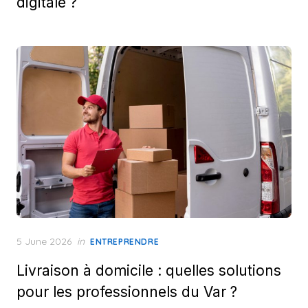
digitale ?
Posted
5 June 2026
in
ENTREPRENDRE
on
Livraison à domicile : quelles solutions
pour les professionnels du Var ?