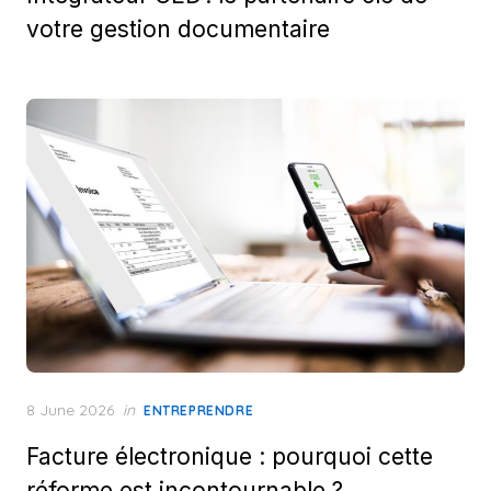
votre gestion documentaire
Posted
8 June 2026
in
ENTREPRENDRE
on
Facture électronique : pourquoi cette
réforme est incontournable ?