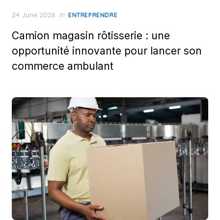
Posted
24 June 2026
in
ENTREPRENDRE
on
Camion magasin rôtisserie : une
opportunité innovante pour lancer son
commerce ambulant