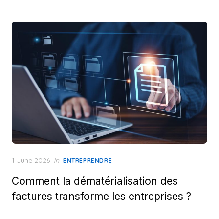
Posted
1 June 2026
in
ENTREPRENDRE
on
Comment la dématérialisation des
factures transforme les entreprises ?