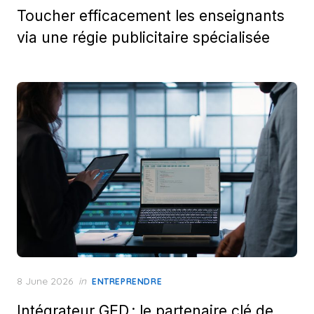
Toucher efficacement les enseignants
via une régie publicitaire spécialisée
Posted
8 June 2026
in
ENTREPRENDRE
on
Intégrateur GED : le partenaire clé de