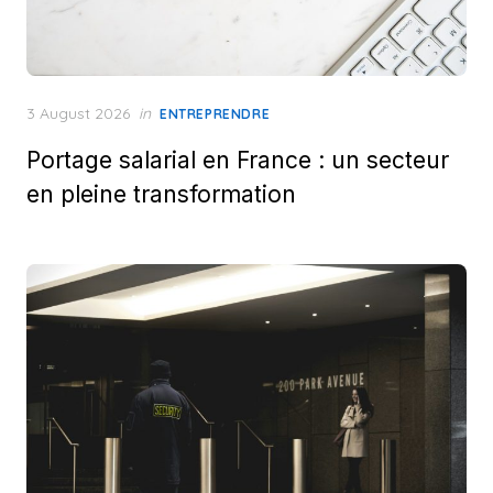
Posted
3 August 2026
in
ENTREPRENDRE
on
Portage salarial en France : un secteur
en pleine transformation