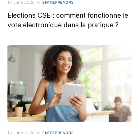
Posted
19 June 2026
in
ENTREPRENDRE
on
Élections CSE : comment fonctionne le
vote électronique dans la pratique ?
Posted
18 June 2026
in
ENTREPRENDRE
on