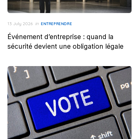
Posted
13 July 2026
in
ENTREPRENDRE
on
Événement d’entreprise : quand la
sécurité devient une obligation légale