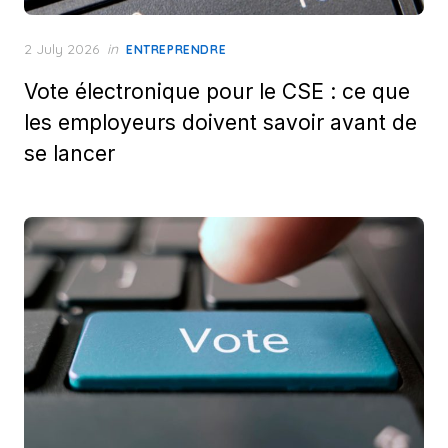
Posted
2 July 2026
in
ENTREPRENDRE
on
Vote électronique pour le CSE : ce que
les employeurs doivent savoir avant de
se lancer