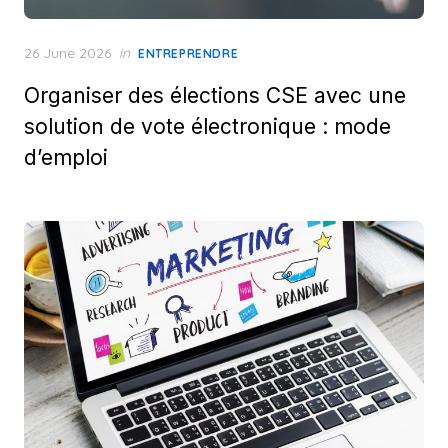
Posted
26 June 2026
in
ENTREPRENDRE
on
Organiser des élections CSE avec une
solution de vote électronique : mode
d’emploi