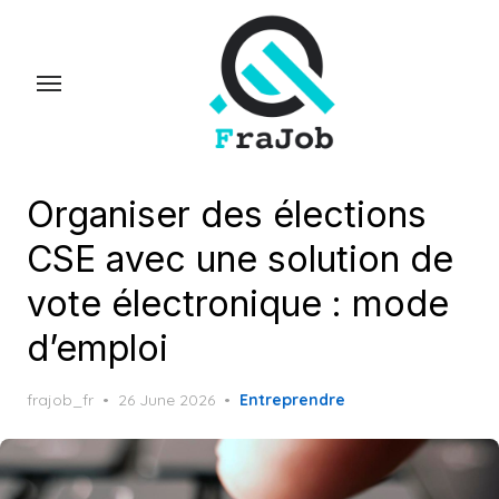
Skip
to
the
content
Organiser des élections
CSE avec une solution de
vote électronique : mode
d’emploi
Posted
frajob_fr
26 June 2026
Entreprendre
on