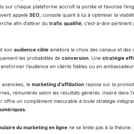
s sur chaque plateforme accroît la portée et favorise l’en
uvent appelé
SEO
, consiste quant à lui à optimiser la visibil
rche afin d’attirer du
trafic qualifié
, c’est-à-dire pertinent
nt son
audience cible
améliore le choix des canaux et des 
uement les probabilités de
conversion
. Une
stratégie eff
ransformer l’audience en clients fidèles ou en ambassadeur
s avancées, le
marketing d’affiliation
repose sur la promoti
rnes, rémunérés selon les résultats générés. Inséré dans l’
ier offre un complément mesurable à toute stratégie intégran
numériques
.
ulaire du marketing en ligne
ne se limite pas à la théorie : 