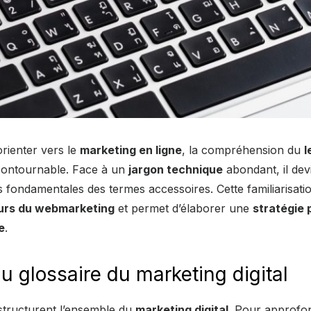
orienter vers le
marketing en ligne
, la compréhension du
l
contournable. Face à un
jargon technique
abondant, il devie
s fondamentales des termes accessoires. Cette familiarisation
urs du webmarketing
et permet d’élaborer une
stratégie 
e
.
u glossaire du marketing digital
tructurent l’ensemble du
marketing digital
. Pour approfon