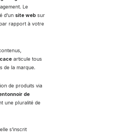
gagement. Le
ité d’un
site web
sur
 par rapport à votre
contenus,
icace
articule tous
s de la marque.
on de produits via
entonnoir de
t une pluralité de
elle s’inscrit