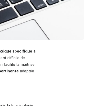
exique spécifique
à
nt difficile de
 facilite la maîtrise
pertinente
adaptée
dir la terminologie,