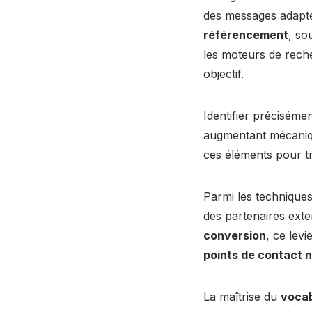
des messages adapté
référencement
, so
les moteurs de reche
objectif.
Identifier préciséme
augmentant mécaniq
ces éléments pour t
Parmi les technique
des partenaires exte
conversion
, ce lev
points de contact 
La maîtrise du
vocab