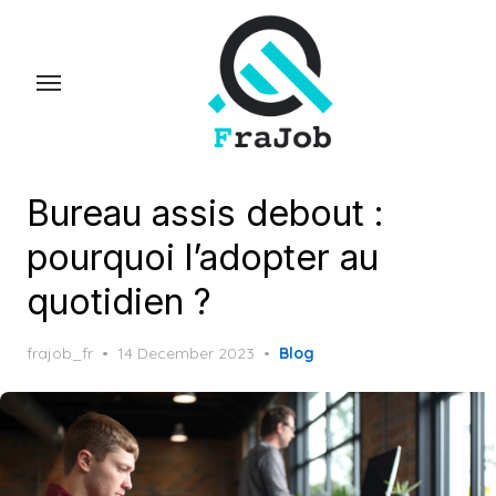
Skip
to
the
content
Bureau assis debout :
pourquoi l’adopter au
quotidien ?
Posted
frajob_fr
14 December 2023
Blog
on