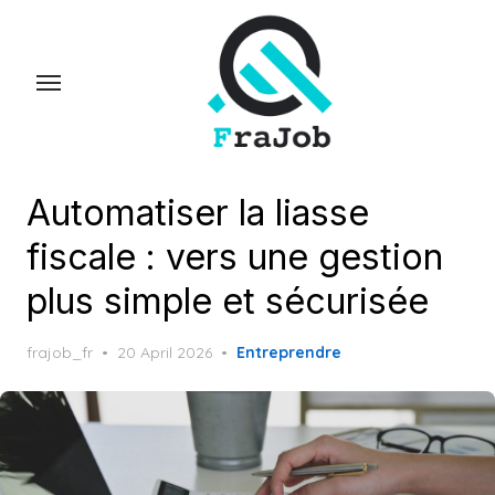
Skip
to
the
content
Automatiser la liasse
fiscale : vers une gestion
plus simple et sécurisée
Posted
frajob_fr
20 April 2026
Entreprendre
on