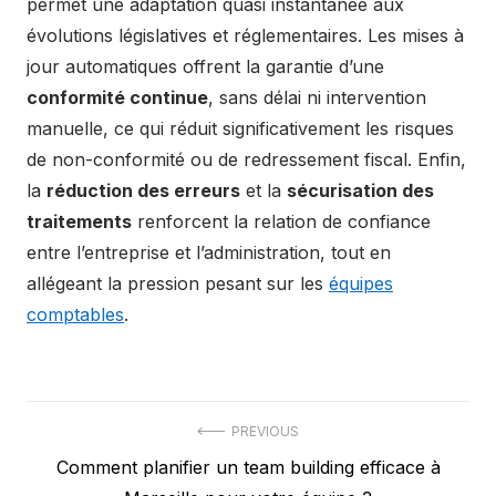
permet une adaptation quasi instantanée aux
évolutions législatives et réglementaires. Les mises à
jour automatiques offrent la garantie d’une
conformité continue
, sans délai ni intervention
manuelle, ce qui réduit significativement les risques
de non-conformité ou de redressement fiscal. Enfin,
la
réduction des erreurs
et la
sécurisation des
traitements
renforcent la relation de confiance
entre l’entreprise et l’administration, tout en
allégeant la pression pesant sur les
équipes
comptables
.
Post
PREVIOUS
Previous
Comment planifier un team building efficace à
navigation