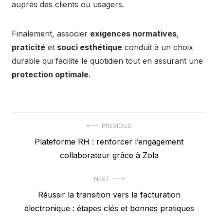
auprès des clients ou usagers.
Finalement, associer
exigences normatives
,
praticité
et
souci esthétique
conduit à un choix
durable qui facilite le quotidien tout en assurant une
protection optimale
.
Post
PREVIOUS
Previous
Plateforme RH : renforcer l’engagement
navigation
post:
collaborateur grâce à Zola
NEXT
Next
Réussir la transition vers la facturation
post:
électronique : étapes clés et bonnes pratiques