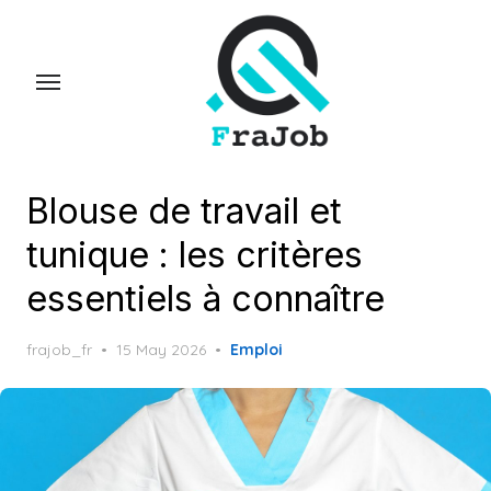
Skip
to
the
content
Blouse de travail et
tunique : les critères
essentiels à connaître
Posted
frajob_fr
15 May 2026
Emploi
on