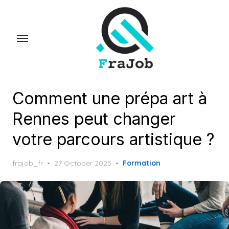
Skip
to
the
content
Comment une prépa art à
Rennes peut changer
votre parcours artistique ?
Posted
frajob_fr
27 October 2025
Formation
on