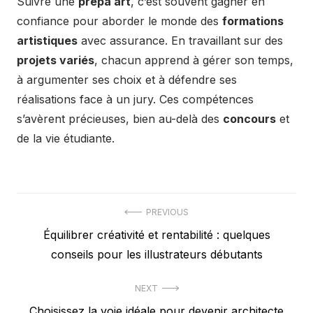
Suivre une
prépa art
, c’est souvent gagner en
confiance pour aborder le monde des
formations
artistiques
avec assurance. En travaillant sur des
projets variés
, chacun apprend à gérer son temps,
à argumenter ses choix et à défendre ses
réalisations face à un jury. Ces compétences
s’avèrent précieuses, bien au-delà des
concours
et
de la vie étudiante.
Post
PREVIOUS
Previous
Équilibrer créativité et rentabilité : quelques
navigation
post:
conseils pour les illustrateurs débutants
NEXT
Next
Choisissez la voie idéale pour devenir architecte