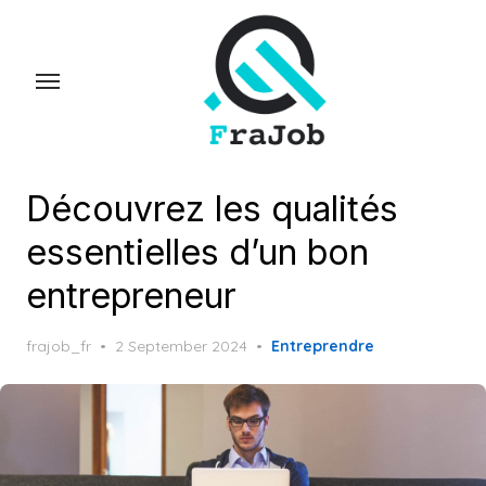
Skip
to
the
content
Découvrez les qualités
essentielles d’un bon
entrepreneur
Posted
frajob_fr
2 September 2024
Entreprendre
on