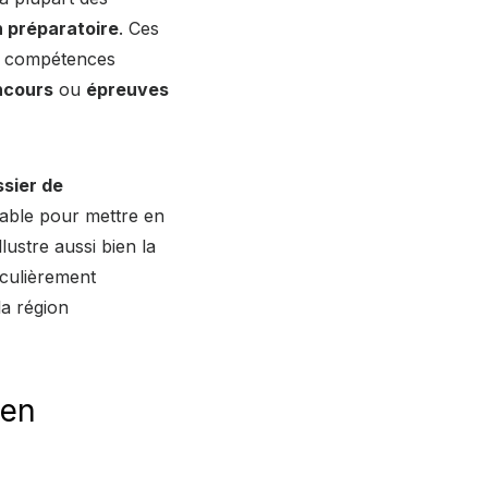
 préparatoire
. Ces
es compétences
ncours
ou
épreuves
sier de
sable pour mettre en
lustre aussi bien la
iculièrement
la région
ien