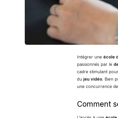
Intégrer une
école 
passionnés par le
d
cadre stimulant pour
du
jeu vidéo
. Bien 
une concurrence de 
Comment se 
L’accès à une
école