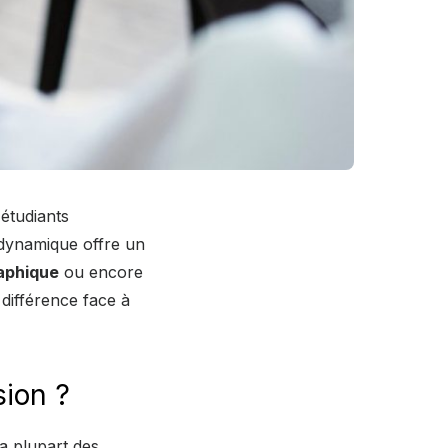
étudiants
le dynamique offre un
aphique
ou encore
 différence face à
ion ?
La plupart des