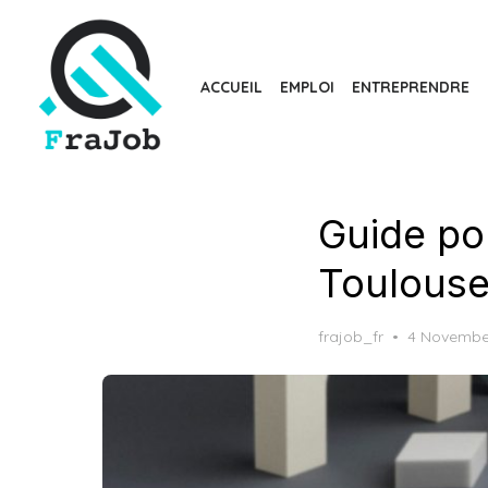
Skip
to
the
ACCUEIL
EMPLOI
ENTREPRENDRE
content
Guide po
Toulous
Posted
frajob_fr
4 Novembe
on