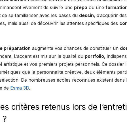
ommandent vivement de suivre une
prépa
ou une
formation
de se familiariser avec les bases du
dessin
, d’acquérir d
les, mais aussi de découvrir les attentes spécifiques des
co
e préparation
augmente vos chances de constituer un
dos
cant. L’accent est mis sur la qualité du
portfolio
, indispen
l artistique et vos premiers projets personnels. Ce dossier il
numériques que la personnalité créative, deux éléments part
 sélection. De nombreuses écoles reconnues existent dans 
ge de
Esma 3D
.
es critères retenus lors de l’entret
 ?