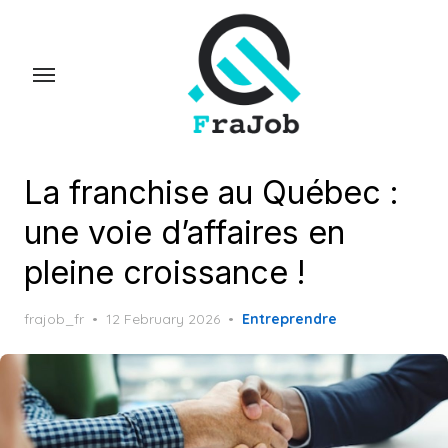
Skip
to
the
content
La franchise au Québec :
une voie d’affaires en
pleine croissance !
Posted
frajob_fr
12 February 2026
Entreprendre
on