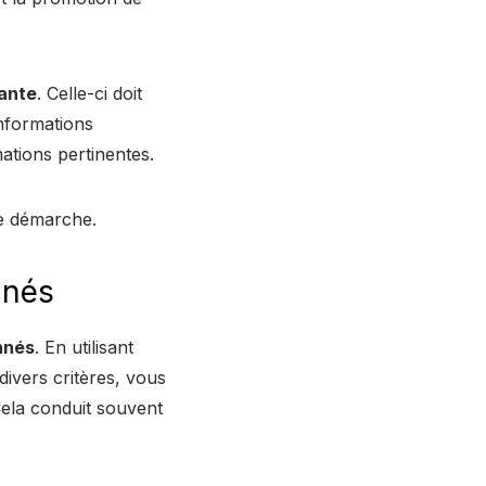
tante
. Celle-ci doit
nformations
ations pertinentes.
re démarche.
nnés
nnés
. En utilisant
ivers critères, vous
Cela conduit souvent