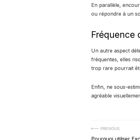
En parallèle, encoura
ou répondre à un so
Fréquence d
Un autre aspect dét
fréquentes, elles ri
trop rare pourrait ê
Enfin, ne sous-esti
agréable visuellemen
Post
PREVIOUS
Previous
Pourquoi utiliser Ex