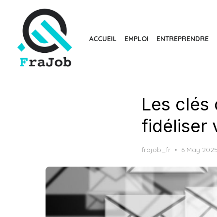
Skip
to
the
ACCUEIL
EMPLOI
ENTREPRENDRE
content
Les clés 
fidélise
Posted
frajob_fr
6 May 202
on