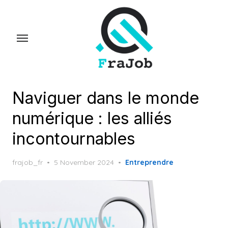
Skip
to
the
content
Naviguer dans le monde
numérique : les alliés
incontournables
Posted
frajob_fr
5 November 2024
Entreprendre
on