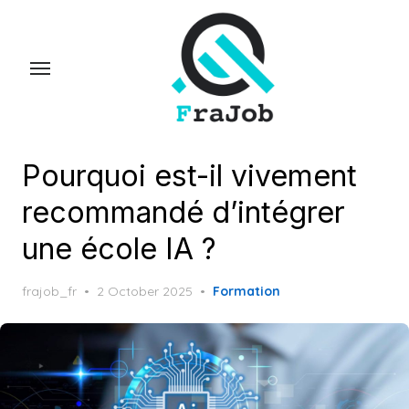
Skip
to
the
content
Pourquoi est-il vivement
recommandé d’intégrer
une école IA ?
Posted
frajob_fr
2 October 2025
Formation
on