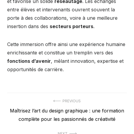
et favorise un solide
réseautage
. Les échanges
entre élèves et intervenants ouvrent souvent la
porte à des collaborations, voire à une meilleure
insertion dans des
secteurs porteurs
.
Cette immersion offre ainsi une expérience humaine
enrichissante et constitue un tremplin vers des
fonctions d’avenir
, mêlant innovation, expertise et
opportunités de carrière.
Post
PREVIOUS
Previous
Maîtrisez l’art du design graphique : une formation
navigation
post:
complète pour les passionnés de créativité
NEXT