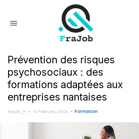
Skip
to
the
content
Prévention des risques
psychosociaux : des
formations adaptées aux
entreprises nantaises
Posted
frajob_fr
16 February 2026
Formation
on