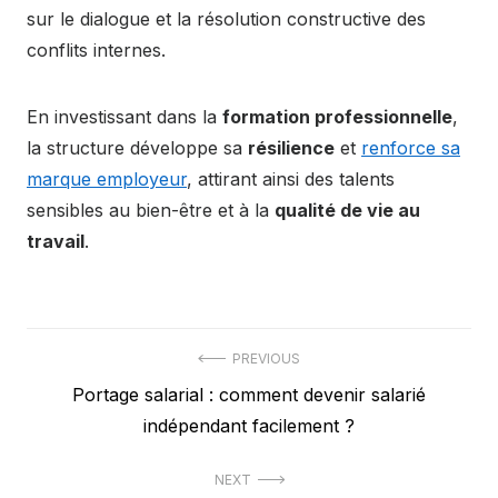
sur le dialogue et la résolution constructive des
conflits internes.
En investissant dans la
formation professionnelle
,
la structure développe sa
résilience
et
renforce sa
marque employeur
, attirant ainsi des talents
sensibles au bien-être et à la
qualité de vie au
travail
.
Post
PREVIOUS
Previous
Portage salarial : comment devenir salarié
navigation
post:
indépendant facilement ?
NEXT