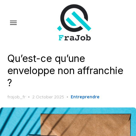
Skip
to
the
content
Qu’est-ce qu’une
enveloppe non affranchie
?
Posted
frajob_fr
2 October 2025
Entreprendre
on