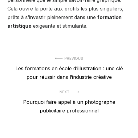
Cela ouvre la porte aux profils les plus singuliers,
prêts à s’investir pleinement dans une
formation
artistique
exigeante et stimulante.
Post
PREVIOUS
Previous
Les formations en école d’illustration : une clé
navigation
post:
pour réussir dans l’industrie créative
NEXT
Next
Pourquoi faire appel à un photographe
post:
publicitaire professionnel