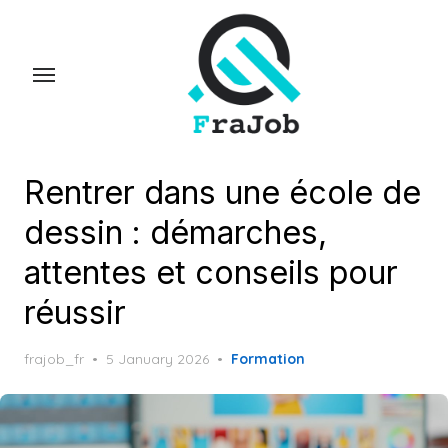
Skip
to
the
content
Rentrer dans une école de
dessin : démarches,
attentes et conseils pour
réussir
Posted
frajob_fr
5 January 2026
Formation
on