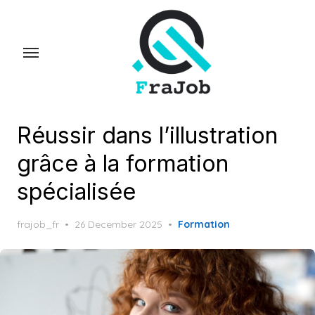
Skip
to
the
content
Réussir dans l’illustration
grâce à la formation
spécialisée
Posted
frajob_fr
26 December 2025
Formation
on