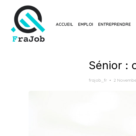
Skip
to
the
ACCUEIL
EMPLOI
ENTREPRENDRE
content
Sénior :
Posted
frajob_fr
2 Novembe
on