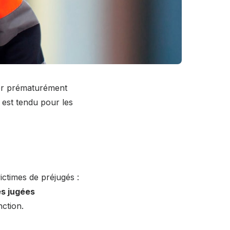
rer prématurément
l est tendu pour les
ictimes de préjugés :
s jugées
nction.