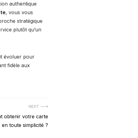
xion authentique
nte
, vous vous
proche stratégique
ervice plutôt qu’un
oit évoluer pour
nt fidèle aux
NEXT
 obtenir votre carte
 en toute simplicité ?