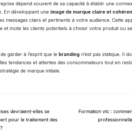
reprise dépend souvent de sa capacité à établir une conne
le. En développant une
image de marque claire et cohére
s messages clairs et pertinents à votre audience. Cette ap
 et incite les clients potentiels à choisir votre produit ou s
l de garder à l’esprit que le
branding
n’est pas statique. Il d
les tendances et attentes des consommateurs tout en resta
tratégie de marque initiale.
Next
ises devraient-elles se
Formation vtc : comment
post:
rt pour le traitement des
professionnelle
 ?