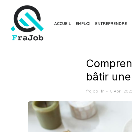
Skip
to
the
ACCUEIL
EMPLOI
ENTREPRENDRE
content
Comprend
bâtir une
Posted
frajob_fr
8 April 202
on