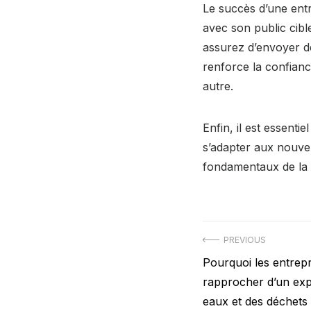
Le succès d’une ent
avec son public cib
assurez d’envoyer de
renforce la confiance
autre.
Enfin, il est essentie
s’adapter aux nouvel
fondamentaux de la s
Post
PREVIOUS
Previous
Pourquoi les entrepr
navigation
post:
rapprocher d’un expe
eaux et des déchets