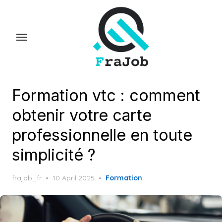
Skip
to
the
content
Formation vtc : comment
obtenir votre carte
professionnelle en toute
simplicité ?
Posted
frajob_fr
10 April 2025
Formation
on