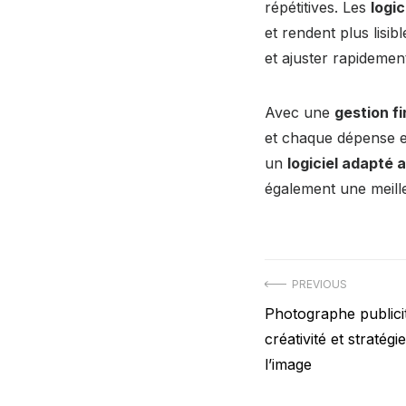
répétitives. Les
logic
et rendent plus lisibl
et ajuster rapidemen
Avec une
gestion f
et chaque dépense es
un
logiciel adapté 
également une meille
Post
PREVIOUS
Previous
Photographe publici
navigation
post:
créativité et stratégi
l’image