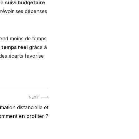
 le
suivi budgétaire
prévoir ses dépenses
rend moins de temps
n temps réel
grâce à
 des écarts favorise
NEXT
mation distancielle et
omment en profiter ?