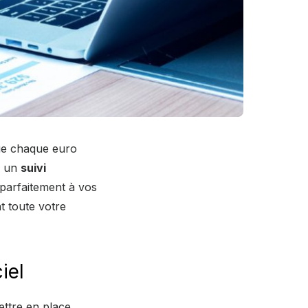
ue chaque euro
r un
suivi
 parfaitement à vos
t toute votre
iel
ttre en place.