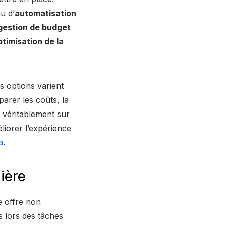
au d’
automatisation
gestion de budget
ptimisation de la
es options varient
arer les coûts, la
 véritablement sur
liorer l’expérience
a
.
ière
e offre non
s lors des tâches