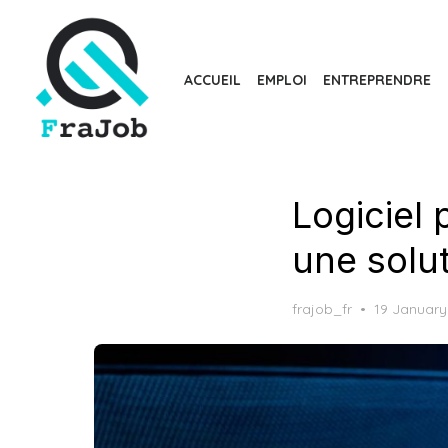
Skip
to
the
ACCUEIL
EMPLOI
ENTREPRENDRE
content
Logiciel
une solu
Posted
frajob_fr
19 January
on