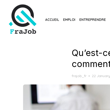
Skip
to
the
ACCUEIL
EMPLOI
ENTREPRENDRE
content
Qu’est-ce
comment 
Posted
frajob_fr
22 January
on