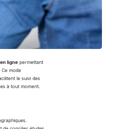
en ligne
permettant
e. Ce mode
acilitent le suivi des
ues à tout moment.
éographiques.
t de concilier études