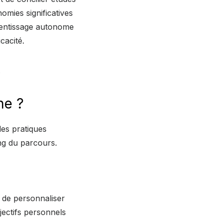
omies significatives
prentissage autonome
cacité.
.
ne ?
des pratiques
ong du parcours.
et de personnaliser
jectifs personnels